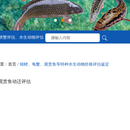
螃蟹评估、水生动物评估
置：首页 /
锦鲤、龟鳖、观赏鱼等特种水生动物价格评估鉴定
观赏鱼动迁评估